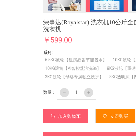
荣事达(Royalstar) 洗衣机
洗衣机
￥
599.00
系列:
6.5KG波轮【租房必备节能省水】
10KG波轮
10KG滚筒【AI智控蒸汽洗涤】
8KG波轮【重
3KG波轮【母婴专属独立洗护】
8KG透明灰
数量：
加入购物车
立即购买